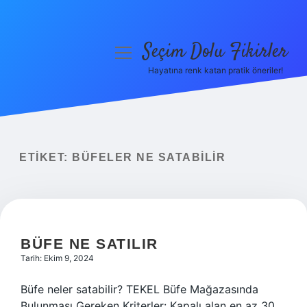
Seçim Dolu Fikirler
menüyü
aç
Hayatına renk katan pratik öneriler!
Anasayfa
Gizlilik Politikası
Yasal Uyarı
ETIKET:
BÜFELER NE SATABILIR
Hakkımızda
BÜFE NE SATILIR
Tarih: Ekim 9, 2024
Büfe neler satabilir? TEKEL Büfe Mağazasında
Bulunması Gereken Kriterler: Kapalı alan en az 30