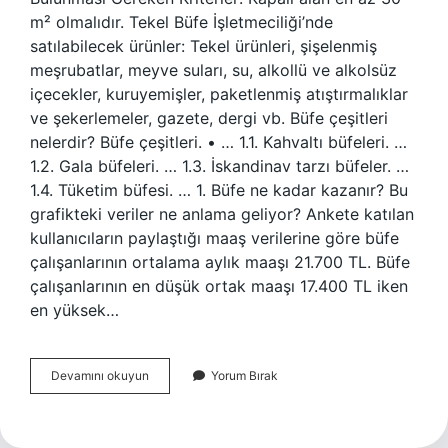
m² olmalıdır. Tekel Büfe İşletmeciliği’nde
satılabilecek ürünler: Tekel ürünleri, şişelenmiş
meşrubatlar, meyve suları, su, alkollü ve alkolsüz
içecekler, kuruyemişler, paketlenmiş atıştırmalıklar
ve şekerlemeler, gazete, dergi vb. Büfe çeşitleri
nelerdir? Büfe çeşitleri. • … 1.1. Kahvaltı büfeleri. …
1.2. Gala büfeleri. … 1.3. İskandinav tarzı büfeler. …
1.4. Tüketim büfesi. … 1. Büfe ne kadar kazanır? Bu
grafikteki veriler ne anlama geliyor? Ankete katılan
kullanıcıların paylaştığı maaş verilerine göre büfe
çalışanlarının ortalama aylık maaşı 21.700 TL. Büfe
çalışanlarının en düşük ortak maaşı 17.400 TL iken
en yüksek…
Büfe
Devamını okuyun
Yorum Bırak
Ne
Satılır