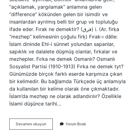
“açıklamak, yargılamak” anlamına gelen
“difference” kökünden gelen bir isimdir ve
insanlardan ayrılmış belli bir grup ve topluluğu
ifade eder. Fırak ne demektir? (ﻓﺮﻕ) i. (Ar. firḳa
“mezhep” kelimesinin çoğulu firḳ) Fırak-ı dâlle:
İslam dininde Ehl-i sünnet yolundan sapanlar,
sapıklık ve dalalete düşmüş olanlar, fırkalar ve
mezhepler. Fırka ne demek Osmanlı? Osmanlı
Sosyalist Partisi (1910-1913) Fırka ne demek tyt?
Günümüzde birçok farklı eserde karşımıza çıkan
bir kelimedir. Bu bağlamda Türkçede üç anlamıyla
da kullanılan bir kelime olarak öne çıkmaktadır.
İslam’da mezhep ne olarak adlandırılır? Özellikle
İslami düşünce tarihi…
Fırka
Devamını okuyun
Yorum Bırak
Fırak
Ne