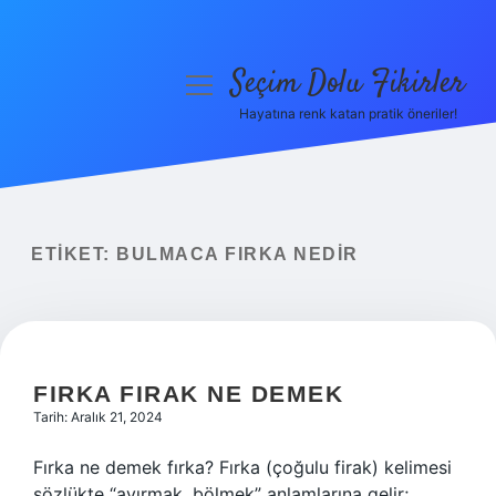
Seçim Dolu Fikirler
menüyü
aç
Hayatına renk katan pratik öneriler!
Anasayfa
Gizlilik Politikası
Yasal Uyarı
ETIKET:
BULMACA FIRKA NEDIR
Hakkımızda
FIRKA FIRAK NE DEMEK
Tarih: Aralık 21, 2024
Fırka ne demek fırka? Fırka (çoğulu firak) kelimesi
sözlükte “ayırmak, bölmek” anlamlarına gelir;