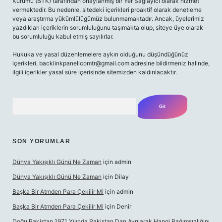
Kurumu (BTK) tarafından onaylanmış bir Yer Sağlayıcı olarak hizmet
vermektedir. Bu nedenle, sitedeki içerikleri proaktif olarak denetleme
veya araştırma yükümlülüğümüz bulunmamaktadır. Ancak, üyelerimiz
yazdıkları içeriklerin sorumluluğunu taşımakta olup, siteye üye olarak
bu sorumluluğu kabul etmiş sayılırlar.
Hukuka ve yasal düzenlemelere aykırı olduğunu düşündüğünüz
içerikleri,
backlinkpanelicomtr@gmail.com
adresine bildirmeniz halinde,
ilgili içerikler yasal süre içerisinde sitemizden kaldırılacaktır.
Arama
SON YORUMLAR
Dünya Yakışıklı Günü Ne Zaman
için
admin
Dünya Yakışıklı Günü Ne Zaman
için
Dilay
Başka Bir Atmden Para Çekilir Mi
için
admin
Başka Bir Atmden Para Çekilir Mi
için
Denir
Doğu Pakistan 1971 Yılında Pakistan Dan Ayrılarak Hangi Bağımsızlığını