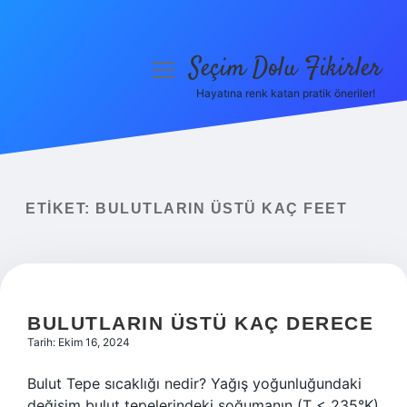
Seçim Dolu Fikirler
menüyü
aç
Hayatına renk katan pratik öneriler!
Anasayfa
Gizlilik Politikası
Yasal Uyarı
ETIKET:
BULUTLARIN ÜSTÜ KAÇ FEET
Hakkımızda
BULUTLARIN ÜSTÜ KAÇ DERECE
Tarih: Ekim 16, 2024
Bulut Tepe sıcaklığı nedir? Yağış yoğunluğundaki
değişim bulut tepelerindeki soğumanın (T < 235°K)