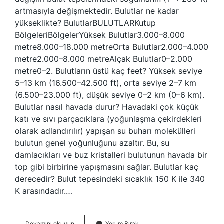
artmasıyla değişmektedir. Bulutlar ne kadar
yükseklikte? BulutlarBULUTLARKutup
BölgeleriBölgelerYüksek Bulutlar3.000–8.000
metre8.000–18.000 metreOrta Bulutlar2.000–4.000
metre2.000–8.000 metreAlçak Bulutlar0–2.000
metre0–2. Bulutların üstü kaç feet? Yüksek seviye
5–13 km (16.500–42.500 ft), orta seviye 2–7 km
(6.500–23.000 ft), düşük seviye 0–2 km (0–6 km).
Bulutlar nasıl havada durur? Havadaki çok küçük
katı ve sıvı parçacıklara (yoğunlaşma çekirdekleri
olarak adlandırılır) yapışan su buharı molekülleri
bulutun genel yoğunluğunu azaltır. Bu, su
damlacıkları ve buz kristalleri bulutunun havada bir
top gibi birbirine yapışmasını sağlar. Bulutlar kaç
derecedir? Bulut tepesindeki sıcaklık 150 K ile 340
K arasındadır.…
Bulutların
Devamını okuyun
Yorum Bırak