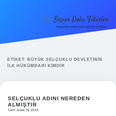
Seçim Dolu Fikirler
menüyü
aç
Hayatına renk katan pratik öneriler!
Anasayfa
Gizlilik Politikası
Yasal Uyarı
ETIKET:
BÜYÜK SELÇUKLU DEVLETININ
ILK HÜKÜMDARI KIMDIR
Hakkımızda
SELÇUKLU ADINI NEREDEN
ALMIŞTIR
Tarih: Aralık 18, 2024