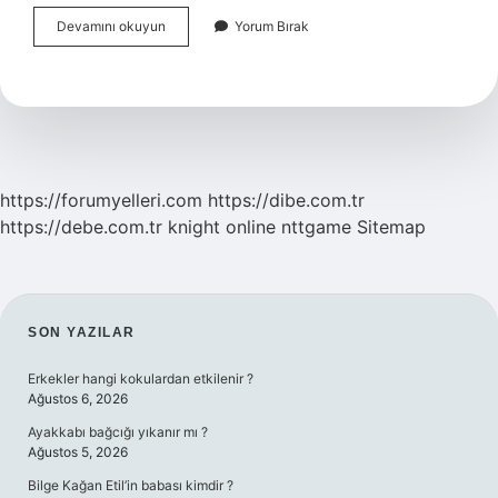
Selçuklu
Devamını okuyun
Yorum Bırak
Adını
Nereden
Almıştır
https://forumyelleri.com
https://dibe.com.tr
https://debe.com.tr
knight online
nttgame
Sitemap
SIDEBAR
SON YAZILAR
Erkekler hangi kokulardan etkilenir ?
Ağustos 6, 2026
Ayakkabı bağcığı yıkanır mı ?
Ağustos 5, 2026
Bilge Kağan Etil’in babası kimdir ?