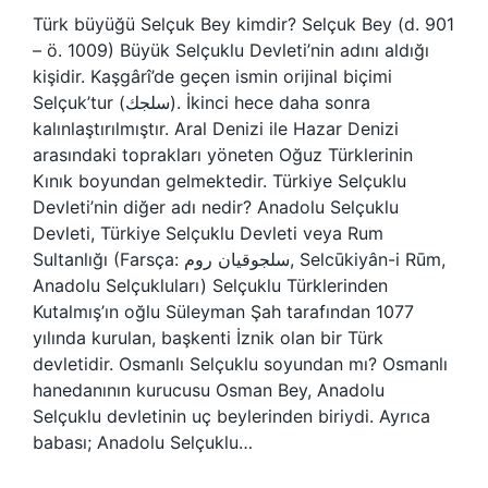
Türk büyüğü Selçuk Bey kimdir? Selçuk Bey (d. 901
– ö. 1009) Büyük Selçuklu Devleti’nin adını aldığı
kişidir. Kaşgârî’de geçen ismin orijinal biçimi
Selçuk’tur (سلجك). İkinci hece daha sonra
kalınlaştırılmıştır. Aral Denizi ile Hazar Denizi
arasındaki toprakları yöneten Oğuz Türklerinin
Kınık boyundan gelmektedir. Türkiye Selçuklu
Devleti’nin diğer adı nedir? Anadolu Selçuklu
Devleti, Türkiye Selçuklu Devleti veya Rum
Sultanlığı (Farsça: سلجوقیان روم, Selcūkiyân-i Rūm,
Anadolu Selçukluları) Selçuklu Türklerinden
Kutalmış’ın oğlu Süleyman Şah tarafından 1077
yılında kurulan, başkenti İznik olan bir Türk
devletidir. Osmanlı Selçuklu soyundan mı? Osmanlı
hanedanının kurucusu Osman Bey, Anadolu
Selçuklu devletinin uç beylerinden biriydi. Ayrıca
babası; Anadolu Selçuklu…