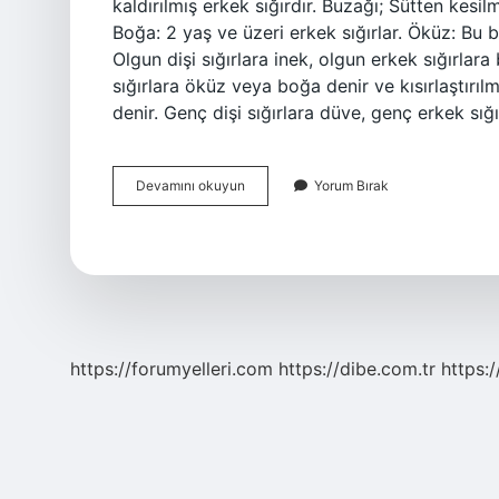
kaldırılmış erkek sığırdır. Buzağı; Sütten kesil
Boğa: 2 yaş ve üzeri erkek sığırlar. Öküz: Bu
Olgun dişi sığırlara inek, olgun erkek sığırlar
sığırlara öküz veya boğa denir ve kısırlaştırıl
denir. Genç dişi sığırlara düve, genç erkek sı
Yavru
Devamını okuyun
Yorum Bırak
Boğaya
Ne
Denir
https://forumyelleri.com
https://dibe.com.tr
https: