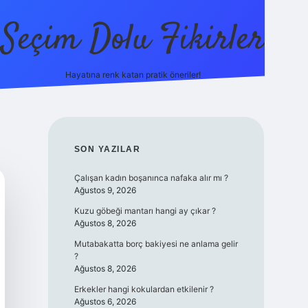
Seçim Dolu Fikirler
Hayatına renk katan pratik öneriler!
piabellacasino
SIDEBAR
SON YAZILAR
Çalışan kadın boşanınca nafaka alır mı ?
Ağustos 9, 2026
Kuzu göbeği mantarı hangi ay çıkar ?
Ağustos 8, 2026
Mutabakatta borç bakiyesi ne anlama gelir
?
Ağustos 8, 2026
Erkekler hangi kokulardan etkilenir ?
Ağustos 6, 2026