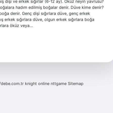
miş dişi ve erkek sığırlar (6-12 ay). Öküz neyin yavrusu?
 boğalara hadım edilmiş boğalar denir. Düve kime denir?
a boğa denir. Genç dişi sığırlara düve, genç erkek
mış erkek sığırlara düve, olgun erkek sığırlara boğa
ğırlara öküz veya…
//debe.com.tr
knight online
nttgame
Sitemap