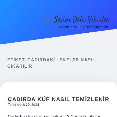
Seçim Dolu Fikirler
menüyü
aç
Hayatına renk katan pratik öneriler!
Anasayfa
Gizlilik Politikası
Yasal Uyarı
ETIKET:
ÇADIRDAKI LEKELER NASIL
ÇIKARILIR
Hakkımızda
ÇADIRDA KÜF NASIL TEMIZLENIR
Tarih: Aralık 20, 2024
Çadırdaki lekeler nasıl çıkarılır? Çadırda lekeler