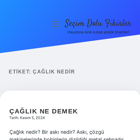
Seçim Dolu Fikirler
menüyü
aç
Hayatına renk katan pratik öneriler!
Anasayfa
Gizlilik Politikası
Yasal Uyarı
ETIKET:
ÇAĞLIK NEDIR
Hakkımızda
ÇAĞLIK NE DEMEK
Tarih: Kasım 5, 2024
Çağlık nedir? Bir askı nedir? Askı, çözgü
makinelerinde bobinlerin dizildiği metal sehpadır.