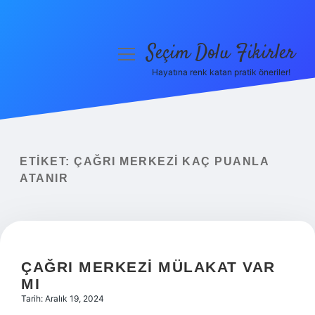
Seçim Dolu Fikirler
menüyü
aç
Hayatına renk katan pratik öneriler!
Anasayfa
Gizlilik Politikası
Yasal Uyarı
ETIKET:
ÇAĞRI MERKEZI KAÇ PUANLA
ATANIR
Hakkımızda
ÇAĞRI MERKEZI MÜLAKAT VAR
MI
Tarih: Aralık 19, 2024