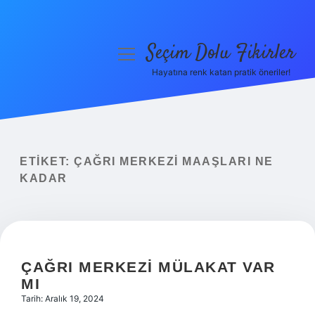
Seçim Dolu Fikirler
menüyü
aç
Hayatına renk katan pratik öneriler!
Anasayfa
Gizlilik Politikası
Yasal Uyarı
ETIKET:
ÇAĞRI MERKEZI MAAŞLARI NE
KADAR
Hakkımızda
ÇAĞRI MERKEZI MÜLAKAT VAR
MI
Tarih: Aralık 19, 2024