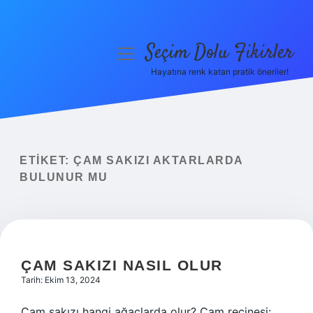
Seçim Dolu Fikirler
menüyü
aç
Hayatına renk katan pratik öneriler!
Anasayfa
Gizlilik Politikası
Yasal Uyarı
ETIKET:
ÇAM SAKIZI AKTARLARDA
BULUNUR MU
Hakkımızda
ÇAM SAKIZI NASIL OLUR
Tarih: Ekim 13, 2024
Çam sakızı hangi ağaçlarda olur? Çam reçinesi: