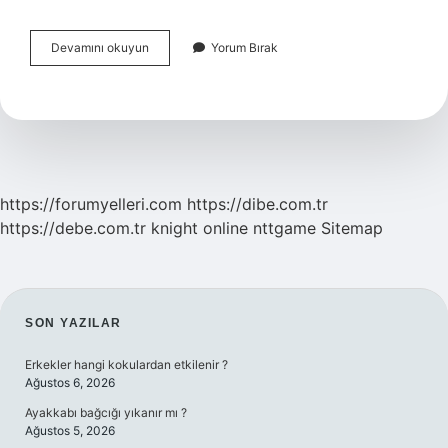
Makinede
Devamını okuyun
Yorum Bırak
Halı
Yıkarken
Yumuşatıcı
Kullanılır
Mı
https://forumyelleri.com
https://dibe.com.tr
https://debe.com.tr
knight online
nttgame
Sitemap
SIDEBAR
SON YAZILAR
Erkekler hangi kokulardan etkilenir ?
Ağustos 6, 2026
Ayakkabı bağcığı yıkanır mı ?
Ağustos 5, 2026