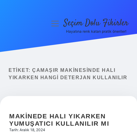
Seçim Dolu Fikirler
menüyü
aç
Hayatına renk katan pratik öneriler!
Anasayfa
Gizlilik Politikası
Yasal Uyarı
ETIKET:
ÇAMAŞIR MAKINESINDE HALI
YIKARKEN HANGI DETERJAN KULLANILIR
Hakkımızda
MAKINEDE HALI YIKARKEN
YUMUŞATICI KULLANILIR MI
Tarih: Aralık 18, 2024