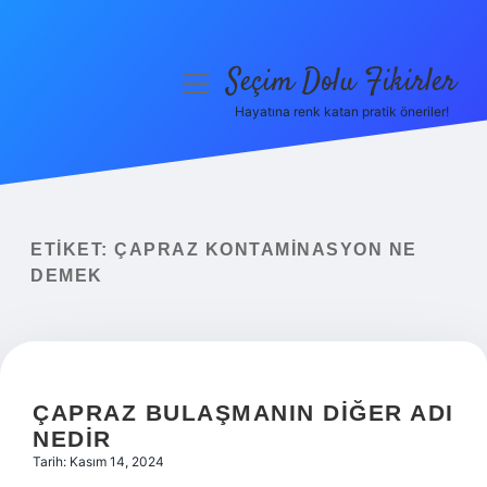
Seçim Dolu Fikirler
menüyü
aç
Hayatına renk katan pratik öneriler!
Anasayfa
Gizlilik Politikası
Yasal Uyarı
ETIKET:
ÇAPRAZ KONTAMINASYON NE
DEMEK
Hakkımızda
ÇAPRAZ BULAŞMANIN DIĞER ADI
NEDIR
Tarih: Kasım 14, 2024