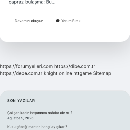
çapraz bulaşma: Bu…
Çapraz
Devamını okuyun
Yorum Bırak
Bulaşmanın
Diğer
Adı
Nedir
https://forumyelleri.com
https://dibe.com.tr
https://debe.com.tr
knight online
nttgame
Sitemap
SIDEBAR
SON YAZILAR
Çalışan kadın boşanınca nafaka alır mı ?
Ağustos 9, 2026
Kuzu göbeği mantarı hangi ay çıkar ?