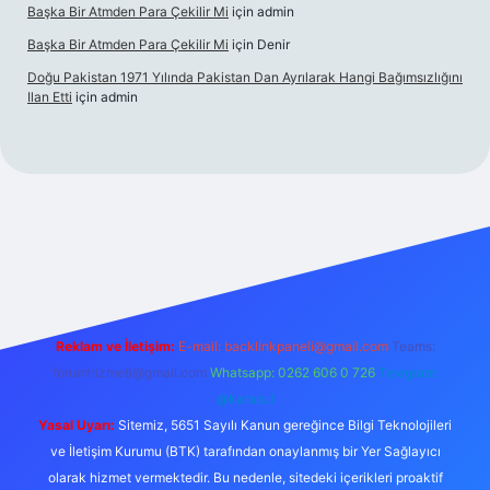
Başka Bir Atmden Para Çekilir Mi
için
admin
Başka Bir Atmden Para Çekilir Mi
için
Denir
Doğu Pakistan 1971 Yılında Pakistan Dan Ayrılarak Hangi Bağımsızlığını
Ilan Etti
için
admin
casino
Reklam ve İletişim:
E-mail:
backlinkpaneli@gmail.com
Teams:
forumhizmeti@gmail.com
Whatsapp: 0262 606 0 726
Telegram:
@karabul
Yasal Uyarı:
Sitemiz, 5651 Sayılı Kanun gereğince Bilgi Teknolojileri
ve İletişim Kurumu (BTK) tarafından onaylanmış bir Yer Sağlayıcı
olarak hizmet vermektedir. Bu nedenle, sitedeki içerikleri proaktif