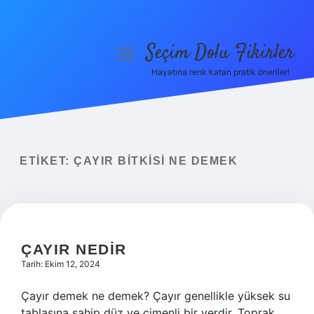
Seçim Dolu Fikirler
menüyü
aç
Hayatına renk katan pratik öneriler!
Anasayfa
Gizlilik Politikası
Yasal Uyarı
ETIKET:
ÇAYIR BITKISI NE DEMEK
Hakkımızda
ÇAYIR NEDIR
Tarih: Ekim 12, 2024
Çayır demek ne demek? Çayır genellikle yüksek su
tablasına sahip düz ve çimenli bir yerdir. Toprak