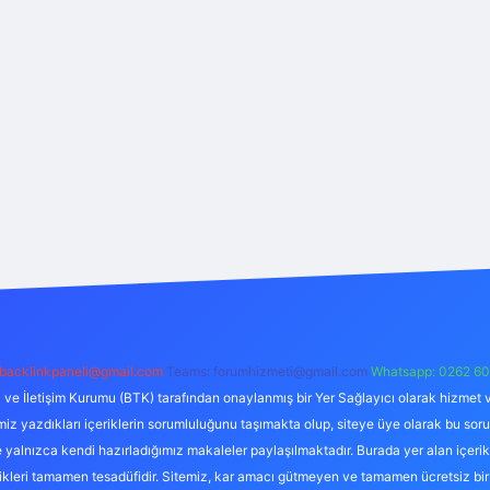
backlinkpaneli@gmail.com
Teams:
forumhizmeti@gmail.com
Whatsapp: 0262 60
i ve İletişim Kurumu (BTK) tarafından onaylanmış bir Yer Sağlayıcı olarak hizmet v
azdıkları içeriklerin sorumluluğunu taşımakta olup, siteye üye olarak bu sorumlul
e yalnızca kendi hazırladığımız makaleler paylaşılmaktadır. Burada yer alan içeri
likleri tamamen tesadüfidir. Sitemiz, kar amacı gütmeyen ve tamamen ücretsiz bir