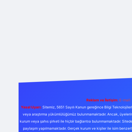
Reklam ve İletişim:
E-mail:
Yasal Uyarı:
Sitemiz, 5651 Sayılı Kanun gereğince Bilgi Teknolojiler
veya araştırma yükümlülüğümüz bulunmamaktadır. Ancak, üyelerimiz y
kurum veya şahıs şirketi ile hiçbir bağlantısı bulunmamaktadır. Sited
paylaşım yapılmamaktadır. Gerçek kurum ve kişiler ile isim benzer