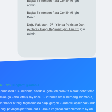
Başka Bir Atmden Para Çekilir Mi
için
admin
Başka Bir Atmden Para Çekilir Mi
için
Denir
Doğu Pakistan 1971 Yılında Pakistan Dan
Ayrılarak Hangi Bağımsızlığını Ilan Etti
için
admin
6 0 726
Telegram: @karabul
ermektedir. Bu nedenle, sitedeki içerikleri proaktif olarak denetleme
uğu kabul etmiş sayılırlar. Bu internet sitesi, herhangi bir marka,
kler haber niteliği taşımamakta olup, gerçek kurum ve kişiler hakkında
 bilgi paylaşım platformudur. Hukuka ve yasal düzenlemelere aykırı