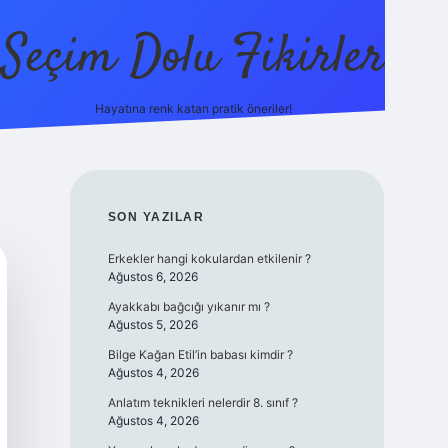
Seçim Dolu Fikirler
Hayatına renk katan pratik öneriler!
piabellacasino
SIDEBAR
SON YAZILAR
Erkekler hangi kokulardan etkilenir ?
Ağustos 6, 2026
Ayakkabı bağcığı yıkanır mı ?
Ağustos 5, 2026
Bilge Kağan Etil’in babası kimdir ?
Ağustos 4, 2026
Anlatım teknikleri nelerdir 8. sınıf ?
Ağustos 4, 2026