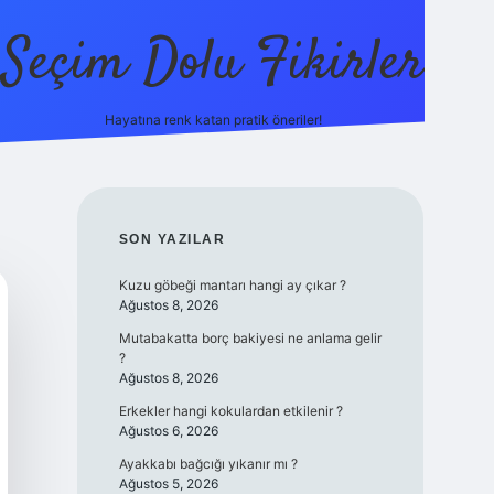
Seçim Dolu Fikirler
Hayatına renk katan pratik öneriler!
piabellacasino
SIDEBAR
SON YAZILAR
Kuzu göbeği mantarı hangi ay çıkar ?
Ağustos 8, 2026
Mutabakatta borç bakiyesi ne anlama gelir
?
Ağustos 8, 2026
Erkekler hangi kokulardan etkilenir ?
Ağustos 6, 2026
Ayakkabı bağcığı yıkanır mı ?
Ağustos 5, 2026