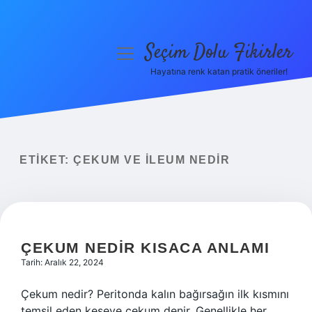
Seçim Dolu Fikirler
menüyü
aç
Hayatına renk katan pratik öneriler!
Anasayfa
Gizlilik Politikası
Yasal Uyarı
ETIKET:
ÇEKUM VE ILEUM NEDIR
Hakkımızda
ÇEKUM NEDIR KISACA ANLAMI
Tarih: Aralık 22, 2024
Çekum nedir? Peritonda kalın bağırsağın ilk kısmını
temsil eden keseye çekum denir. Genellikle her