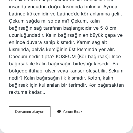
insanda vücudun doğru kısmında bulunur. Ayrıca
Latince kökenlidir ve Latince’de kör anlamına gelir.
Çekum sağda mı solda mı? Çekum, kalın
bağırsağın sağ tarafının başlangıcıdır ve 5-8 cm
uzunluğundadır. Kalın bağırsağın en büyük çapa ve
en ince duvara sahip kısmıdır. Karnın sağ alt
kısmında, pelvis kemiğinin üst kısmında yer alır.
Caecum nedir tıpta? KÖSEUM (Kör bağırsak): İnce
bağırsak ile kalın bağırsağın birleştiği kesedir. Bu
bölgede iltihap, ülser veya kanser oluşabilir. Sekum
nedir? Kalın bağırsağın ilk kısmıdır. Kolon, kalın
bağırsak için kullanılan bir terimdir. Kör bağırsaktan
rektuma kadar…
Çekum
Devamını okuyun
Yorum Bırak
Nedir
Kısaca
Anlamı