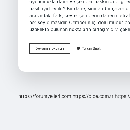
oyunumuzla daire ve çember hakkında bilgi e
nasıl ayırt edilir? Bir daire, sınırları bir çevr
arasındaki fark, çevrel çemberin dairenin etra
her şey olmasıdır. Çemberin içi dolu mudur boş
uzaklıkta bulunan noktaların birleşimidir.” şe
Içi
Devamını okuyun
Yorum Bırak
Boş
Olan
Daire
Mi
Çember
Mi
https://forumyelleri.com
https://dibe.com.tr
https: