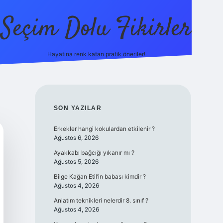
Seçim Dolu Fikirler
Hayatına renk katan pratik öneriler!
piabellacasino
SIDEBAR
SON YAZILAR
Erkekler hangi kokulardan etkilenir ?
Ağustos 6, 2026
Ayakkabı bağcığı yıkanır mı ?
Ağustos 5, 2026
Bilge Kağan Etil’in babası kimdir ?
Ağustos 4, 2026
Anlatım teknikleri nelerdir 8. sınıf ?
Ağustos 4, 2026