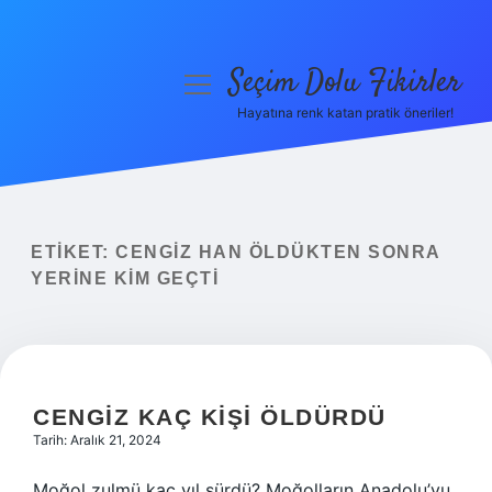
Seçim Dolu Fikirler
menüyü
aç
Hayatına renk katan pratik öneriler!
Anasayfa
Gizlilik Politikası
Yasal Uyarı
ETIKET:
CENGIZ HAN ÖLDÜKTEN SONRA
YERINE KIM GEÇTI
Hakkımızda
CENGIZ KAÇ KIŞI ÖLDÜRDÜ
Tarih: Aralık 21, 2024
Moğol zulmü kaç yıl sürdü? Moğolların Anadolu’yu