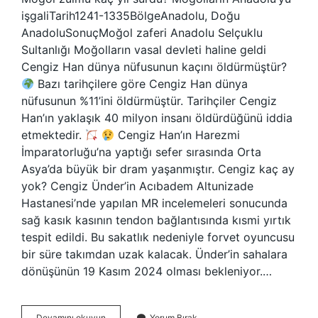
işgaliTarih1241-1335BölgeAnadolu, Doğu
AnadoluSonuçMoğol zaferi Anadolu Selçuklu
Sultanlığı Moğolların vasal devleti haline geldi
Cengiz Han dünya nüfusunun kaçını öldürmüştür?
Bazı tarihçilere göre Cengiz Han dünya
nüfusunun %11’ini öldürmüştür. Tarihçiler Cengiz
Han’ın yaklaşık 40 milyon insanı öldürdüğünü iddia
etmektedir.
Cengiz Han’ın Harezmi
İmparatorluğu’na yaptığı sefer sırasında Orta
Asya’da büyük bir dram yaşanmıştır. Cengiz kaç ay
yok? Cengiz Ünder’in Acıbadem Altunizade
Hastanesi’nde yapılan MR incelemeleri sonucunda
sağ kasık kasının tendon bağlantısında kısmi yırtık
tespit edildi. Bu sakatlık nedeniyle forvet oyuncusu
bir süre takımdan uzak kalacak. Ünder’in sahalara
dönüşünün 19 Kasım 2024 olması bekleniyor.…
Cengiz
Devamını okuyun
Yorum Bırak