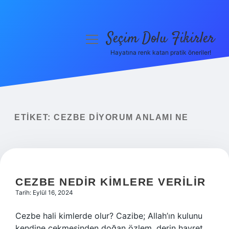
Seçim Dolu Fikirler
menüyü
aç
Hayatına renk katan pratik öneriler!
Anasayfa
Gizlilik Politikası
Yasal Uyarı
ETIKET:
CEZBE DIYORUM ANLAMI NE
Hakkımızda
CEZBE NEDIR KIMLERE VERILIR
Tarih: Eylül 16, 2024
Cezbe hali kimlerde olur? Cazibe; Allah’ın kulunu
kendine çekmesinden doğan özlem, derin hayret