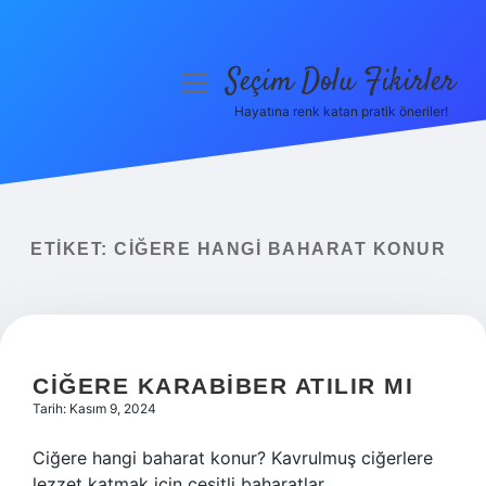
Seçim Dolu Fikirler
menüyü
aç
Hayatına renk katan pratik öneriler!
Anasayfa
Gizlilik Politikası
Yasal Uyarı
ETIKET:
CIĞERE HANGI BAHARAT KONUR
Hakkımızda
CIĞERE KARABIBER ATILIR MI
Tarih: Kasım 9, 2024
Ciğere hangi baharat konur? Kavrulmuş ciğerlere
lezzet katmak için çeşitli baharatlar