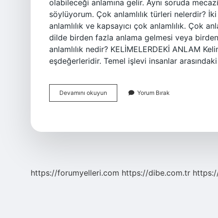
olabileceği anlamına gelir. Aynı soruda mecazi o
söylüyorum. Çok anlamlılık türleri nelerdir? İk
anlamlılık ve kapsayıcı çok anlamlılık. Çok an
dilde birden fazla anlama gelmesi veya birden 
anlamlılık nedir? KELİMELERDEKİ ANLAM Kelimele
eşdeğerleridir. Temel işlevi insanlar arasındak
Sözcükte
Devamını okuyun
Yorum Bırak
Çok
Anlamlılık
Nedir
https://forumyelleri.com
https://dibe.com.tr
https: