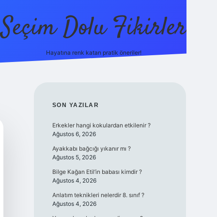
Seçim Dolu Fikirler
Hayatına renk katan pratik öneriler!
piabellacasino
SIDEBAR
SON YAZILAR
Erkekler hangi kokulardan etkilenir ?
Ağustos 6, 2026
Ayakkabı bağcığı yıkanır mı ?
Ağustos 5, 2026
Bilge Kağan Etil’in babası kimdir ?
Ağustos 4, 2026
Anlatım teknikleri nelerdir 8. sınıf ?
Ağustos 4, 2026