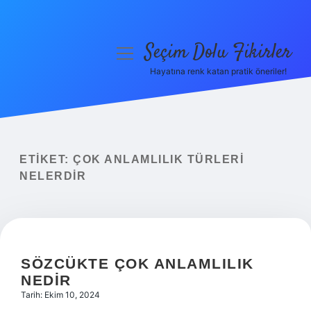
Seçim Dolu Fikirler
menüyü
aç
Hayatına renk katan pratik öneriler!
Anasayfa
Gizlilik Politikası
Yasal Uyarı
ETIKET:
ÇOK ANLAMLILIK TÜRLERI
NELERDIR
Hakkımızda
SÖZCÜKTE ÇOK ANLAMLILIK
NEDIR
Tarih: Ekim 10, 2024