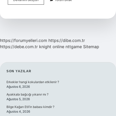
Çok
Anlamlılık
Nedir
https://forumyelleri.com
https://dibe.com.tr
https://debe.com.tr
knight online
nttgame
Sitemap
SIDEBAR
SON YAZILAR
Erkekler hangi kokulardan etkilenir ?
Ağustos 6, 2026
Ayakkabı bağcığı yıkanır mı ?
Ağustos 5, 2026
Bilge Kağan Etil’in babası kimdir ?
Ağustos 4, 2026