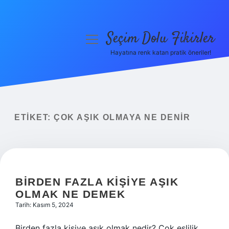
Seçim Dolu Fikirler
menüyü
aç
Hayatına renk katan pratik öneriler!
Anasayfa
Gizlilik Politikası
Yasal Uyarı
ETIKET:
ÇOK AŞIK OLMAYA NE DENIR
Hakkımızda
BIRDEN FAZLA KIŞIYE AŞIK
OLMAK NE DEMEK
Tarih: Kasım 5, 2024
Birden fazla kişiye aşık olmak nedir? Çok eşlilik