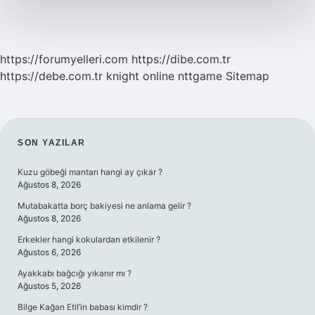
Ne
Demek
https://forumyelleri.com
https://dibe.com.tr
https://debe.com.tr
knight online
nttgame
Sitemap
SIDEBAR
SON YAZILAR
Kuzu göbeği mantarı hangi ay çıkar ?
Ağustos 8, 2026
Mutabakatta borç bakiyesi ne anlama gelir ?
Ağustos 8, 2026
Erkekler hangi kokulardan etkilenir ?
Ağustos 6, 2026
Ayakkabı bağcığı yıkanır mı ?
Ağustos 5, 2026
Bilge Kağan Etil’in babası kimdir ?