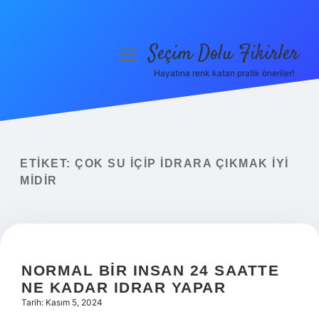
Seçim Dolu Fikirler
menüyü
aç
Hayatına renk katan pratik öneriler!
Anasayfa
Gizlilik Politikası
Yasal Uyarı
ETIKET:
ÇOK SU IÇIP IDRARA ÇIKMAK IYI
MIDIR
Hakkımızda
NORMAL BIR INSAN 24 SAATTE
NE KADAR IDRAR YAPAR
Tarih: Kasım 5, 2024