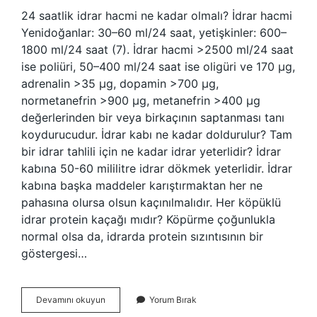
24 saatlik idrar hacmi ne kadar olmalı? İdrar hacmi
Yenidoğanlar: 30–60 ml/24 saat, yetişkinler: 600–
1800 ml/24 saat (7). İdrar hacmi >2500 ml/24 saat
ise poliüri, 50–400 ml/24 saat ise oligüri ve 170 µg,
adrenalin >35 µg, dopamin >700 µg,
normetanefrin >900 µg, metanefrin >400 µg
değerlerinden bir veya birkaçının saptanması tanı
koydurucudur. İdrar kabı ne kadar doldurulur? Tam
bir idrar tahlili için ne kadar idrar yeterlidir? İdrar
kabına 50-60 mililitre idrar dökmek yeterlidir. İdrar
kabına başka maddeler karıştırmaktan her ne
pahasına olursa olsun kaçınılmalıdır. Her köpüklü
idrar protein kaçağı mıdır? Köpürme çoğunlukla
normal olsa da, idrarda protein sızıntısının bir
göstergesi…
Normal
Devamını okuyun
Yorum Bırak
Bir