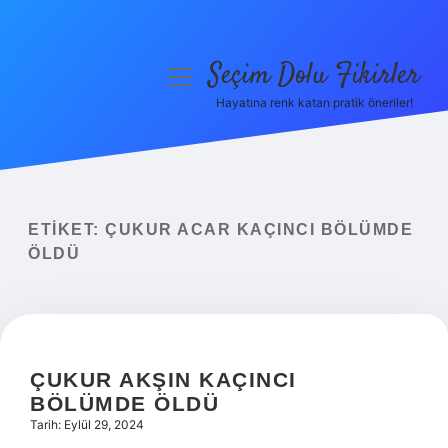
Seçim Dolu Fikirler
menüyü
aç
Hayatına renk katan pratik öneriler!
Anasayfa
Gizlilik Politikası
Yasal Uyarı
ETIKET:
ÇUKUR ACAR KAÇINCI BÖLÜMDE
ÖLDÜ
Hakkımızda
ÇUKUR AKŞIN KAÇINCI
BÖLÜMDE ÖLDÜ
Tarih: Eylül 29, 2024