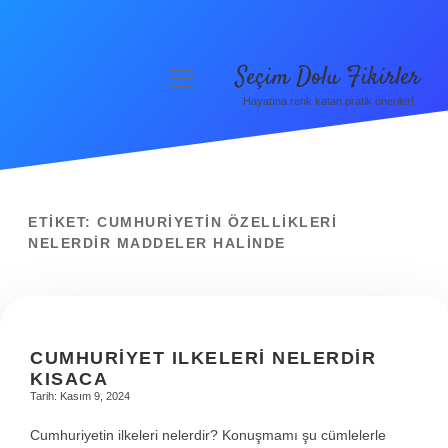
Seçim Dolu Fikirler
menüyü
aç
Hayatına renk katan pratik öneriler!
Anasayfa
Gizlilik Politikası
Yasal Uyarı
ETIKET:
CUMHURIYETIN ÖZELLIKLERI
NELERDIR MADDELER HALINDE
Hakkımızda
CUMHURIYET ILKELERI NELERDIR
KISACA
Tarih: Kasım 9, 2024
Cumhuriyetin ilkeleri nelerdir? Konuşmamı şu cümlelerle