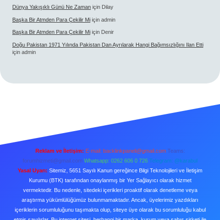
Dünya Yakışıklı Günü Ne Zaman
için
Dilay
Başka Bir Atmden Para Çekilir Mi
için
admin
Başka Bir Atmden Para Çekilir Mi
için
Denir
Doğu Pakistan 1971 Yılında Pakistan Dan Ayrılarak Hangi Bağımsızlığını Ilan Etti
için
admin
Reklam ve İletişim:
E-mail:
backlinkpaneli@gmail.com
Teams:
forumhizmeti@gmail.com
Whatsapp: 0262 606 0 726
Telegram: @karabul
Yasal Uyarı:
Sitemiz, 5651 Sayılı Kanun gereğince Bilgi Teknolojileri ve İletişim
Kurumu (BTK) tarafından onaylanmış bir Yer Sağlayıcı olarak hizmet
vermektedir. Bu nedenle, sitedeki içerikleri proaktif olarak denetleme veya
araştırma yükümlülüğümüz bulunmamaktadır. Ancak, üyelerimiz yazdıkları
içeriklerin sorumluluğunu taşımakta olup, siteye üye olarak bu sorumluluğu kabul
etmiş sayılırlar. Bu internet sitesi, herhangi bir marka, kurum veya şahıs şirketi ile