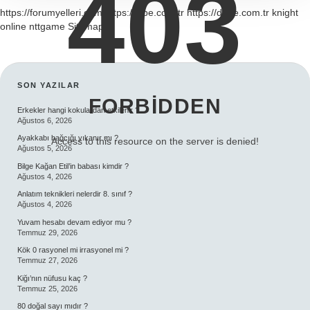
403
https://forumyelleri.com
https://dibe.com.tr
https://debe.com.tr
knight
online
nttgame
Sitemap
SIDEBAR
SON YAZILAR
FORBIDDEN
Erkekler hangi kokulardan etkilenir ?
Ağustos 6, 2026
Ayakkabı bağcığı yıkanır mı ?
Access to this resource on the server is denied!
Ağustos 5, 2026
Bilge Kağan Etil’in babası kimdir ?
Ağustos 4, 2026
Anlatım teknikleri nelerdir 8. sınıf ?
Ağustos 4, 2026
Yuvam hesabı devam ediyor mu ?
Temmuz 29, 2026
Kök 0 rasyonel mi irrasyonel mi ?
Temmuz 27, 2026
Kiğı’nın nüfusu kaç ?
Temmuz 25, 2026
80 doğal sayı mıdır ?