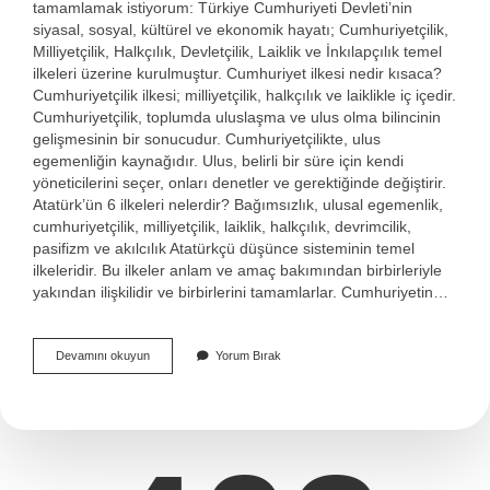
tamamlamak istiyorum: Türkiye Cumhuriyeti Devleti’nin
siyasal, sosyal, kültürel ve ekonomik hayatı; Cumhuriyetçilik,
Milliyetçilik, Halkçılık, Devletçilik, Laiklik ve İnkılapçılık temel
ilkeleri üzerine kurulmuştur. Cumhuriyet ilkesi nedir kısaca?
Cumhuriyetçilik ilkesi; milliyetçilik, halkçılık ve laiklikle iç içedir.
Cumhuriyetçilik, toplumda uluslaşma ve ulus olma bilincinin
gelişmesinin bir sonucudur. Cumhuriyetçilikte, ulus
egemenliğin kaynağıdır. Ulus, belirli bir süre için kendi
yöneticilerini seçer, onları denetler ve gerektiğinde değiştirir.
Atatürk’ün 6 ilkeleri nelerdir? Bağımsızlık, ulusal egemenlik,
cumhuriyetçilik, milliyetçilik, laiklik, halkçılık, devrimcilik,
pasifizm ve akılcılık Atatürkçü düşünce sisteminin temel
ilkeleridir. Bu ilkeler anlam ve amaç bakımından birbirleriyle
yakından ilişkilidir ve birbirlerini tamamlarlar. Cumhuriyetin…
Cumhuriyet
Devamını okuyun
Yorum Bırak
Ilkeleri
Nelerdir
Kısaca