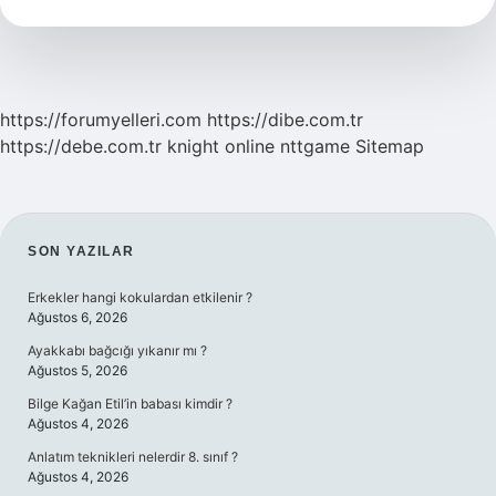
Daire
Mi
Çember
Mi
https://forumyelleri.com
https://dibe.com.tr
https://debe.com.tr
knight online
nttgame
Sitemap
SIDEBAR
SON YAZILAR
Erkekler hangi kokulardan etkilenir ?
Ağustos 6, 2026
Ayakkabı bağcığı yıkanır mı ?
Ağustos 5, 2026
Bilge Kağan Etil’in babası kimdir ?
Ağustos 4, 2026
Anlatım teknikleri nelerdir 8. sınıf ?
Ağustos 4, 2026