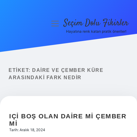
Seçim Dolu Fikirler
menüyü
aç
Hayatına renk katan pratik öneriler!
Anasayfa
Gizlilik Politikası
Yasal Uyarı
ETIKET:
DAIRE VE ÇEMBER KÜRE
ARASINDAKI FARK NEDIR
Hakkımızda
IÇI BOŞ OLAN DAIRE MI ÇEMBER
MI
Tarih: Aralık 18, 2024