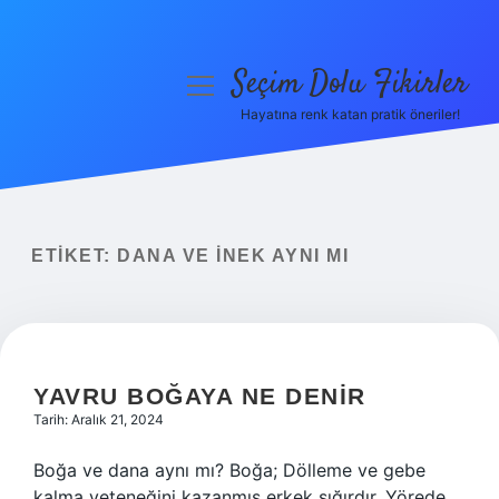
Seçim Dolu Fikirler
menüyü
aç
Hayatına renk katan pratik öneriler!
Anasayfa
Gizlilik Politikası
Yasal Uyarı
ETIKET:
DANA VE INEK AYNI MI
Hakkımızda
YAVRU BOĞAYA NE DENIR
Tarih: Aralık 21, 2024
Boğa ve dana aynı mı? Boğa; Dölleme ve gebe
kalma yeteneğini kazanmış erkek sığırdır. Yörede