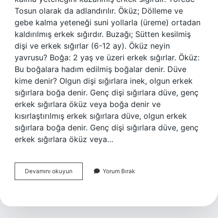
Tosun olarak da adlandırılır. Öküz; Dölleme ve
gebe kalma yeteneği suni yollarla (üreme) ortadan
kaldırılmış erkek sığırdır. Buzağı; Sütten kesilmiş
dişi ve erkek sığırlar (6-12 ay). Öküz neyin
yavrusu? Boğa: 2 yaş ve üzeri erkek sığırlar. Öküz:
Bu boğalara hadım edilmiş boğalar denir. Düve
kime denir? Olgun dişi sığırlara inek, olgun erkek
sığırlara boğa denir. Genç dişi sığırlara düve, genç
erkek sığırlara öküz veya boğa denir ve
kısırlaştırılmış erkek sığırlara düve, olgun erkek
sığırlara boğa denir. Genç dişi sığırlara düve, genç
erkek sığırlara öküz veya…
Yavru
Devamını okuyun
Yorum Bırak
Boğaya
Ne
Denir