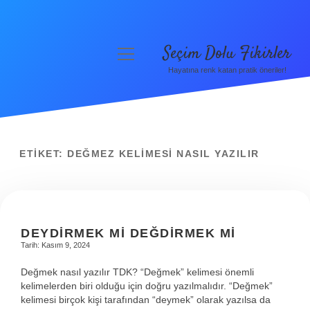
Seçim Dolu Fikirler
menüyü
aç
Hayatına renk katan pratik öneriler!
Anasayfa
Gizlilik Politikası
Yasal Uyarı
ETIKET:
DEĞMEZ KELIMESI NASIL YAZILIR
Hakkımızda
DEYDIRMEK MI DEĞDIRMEK MI
Tarih: Kasım 9, 2024
Değmek nasıl yazılır TDK? “Değmek” kelimesi önemli
kelimelerden biri olduğu için doğru yazılmalıdır. “Değmek”
kelimesi birçok kişi tarafından “deymek” olarak yazılsa da