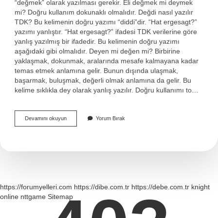
“değmek” olarak yazılması gerekir. Eli değmek mi deymek
mi? Doğru kullanım dokunaklı olmalıdır. Değdi nasıl yazılır
TDK? Bu kelimenin doğru yazımı “diddi”dir. “Hat ergesagt?”
yazımı yanlıştır. “Hat ergesagt?” ifadesi TDK verilerine göre
yanlış yazılmış bir ifadedir. Bu kelimenin doğru yazımı
aşağıdaki gibi olmalıdır. Deyen mi değen mi? Birbirine
yaklaşmak, dokunmak, aralarında mesafe kalmayana kadar
temas etmek anlamına gelir. Bunun dışında ulaşmak,
başarmak, buluşmak, değerli olmak anlamına da gelir. Bu
kelime sıklıkla dey olarak yanlış yazılır. Doğru kullanımı to…
Deydirmek
Devamını okuyun
Yorum Bırak
Mi
Değdirmek
Mi
https://forumyelleri.com
https://dibe.com.tr
https://debe.com.tr
knight
online
nttgame
Sitemap