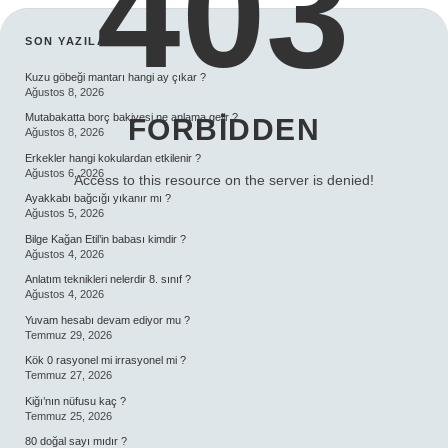
403
SIDEBAR
SON YAZILAR
Kuzu göbeği mantarı hangi ay çıkar ?
Ağustos 8, 2026
Mutabakatta borç bakiyesi ne anlama gelir ?
FORBIDDEN
Ağustos 8, 2026
Erkekler hangi kokulardan etkilenir ?
Ağustos 6, 2026
Access to this resource on the server is denied!
Ayakkabı bağcığı yıkanır mı ?
Ağustos 5, 2026
Bilge Kağan Etil’in babası kimdir ?
Ağustos 4, 2026
Anlatım teknikleri nelerdir 8. sınıf ?
Ağustos 4, 2026
Yuvam hesabı devam ediyor mu ?
Temmuz 29, 2026
Kök 0 rasyonel mi irrasyonel mi ?
Temmuz 27, 2026
Kiğı’nın nüfusu kaç ?
Temmuz 25, 2026
80 doğal sayı mıdır ?