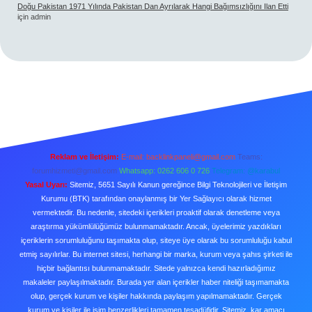
Doğu Pakistan 1971 Yılında Pakistan Dan Ayrılarak Hangi Bağımsızlığını Ilan Etti
için
admin
Reklam ve İletişim:
E-mail:
backlinkpaneli@gmail.com
Teams:
forumhizmeti@gmail.com
Whatsapp: 0262 606 0 726
Telegram: @karabul
Yasal Uyarı:
Sitemiz, 5651 Sayılı Kanun gereğince Bilgi Teknolojileri ve İletişim
Kurumu (BTK) tarafından onaylanmış bir Yer Sağlayıcı olarak hizmet
vermektedir. Bu nedenle, sitedeki içerikleri proaktif olarak denetleme veya
araştırma yükümlülüğümüz bulunmamaktadır. Ancak, üyelerimiz yazdıkları
içeriklerin sorumluluğunu taşımakta olup, siteye üye olarak bu sorumluluğu kabul
etmiş sayılırlar. Bu internet sitesi, herhangi bir marka, kurum veya şahıs şirketi ile
hiçbir bağlantısı bulunmamaktadır. Sitede yalnızca kendi hazırladığımız
makaleler paylaşılmaktadır. Burada yer alan içerikler haber niteliği taşımamakta
olup, gerçek kurum ve kişiler hakkında paylaşım yapılmamaktadır. Gerçek
kurum ve kişiler ile isim benzerlikleri tamamen tesadüfidir. Sitemiz, kar amacı