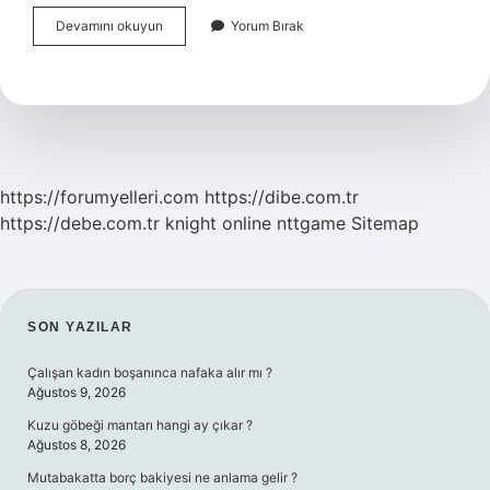
Dil
Devamını okuyun
Yorum Bırak
Bilimi
Bölümü
Mezunları
Ne
Iş
Yapar
https://forumyelleri.com
https://dibe.com.tr
https://debe.com.tr
knight online
nttgame
Sitemap
SIDEBAR
SON YAZILAR
Çalışan kadın boşanınca nafaka alır mı ?
Ağustos 9, 2026
Kuzu göbeği mantarı hangi ay çıkar ?
Ağustos 8, 2026
Mutabakatta borç bakiyesi ne anlama gelir ?