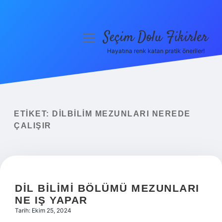
Seçim Dolu Fikirler
menüyü
aç
Hayatına renk katan pratik öneriler!
Anasayfa
Gizlilik Politikası
Yasal Uyarı
ETIKET:
DILBILIM MEZUNLARI NEREDE
ÇALIŞIR
Hakkımızda
DIL BILIMI BÖLÜMÜ MEZUNLARI
NE IŞ YAPAR
Tarih: Ekim 25, 2024