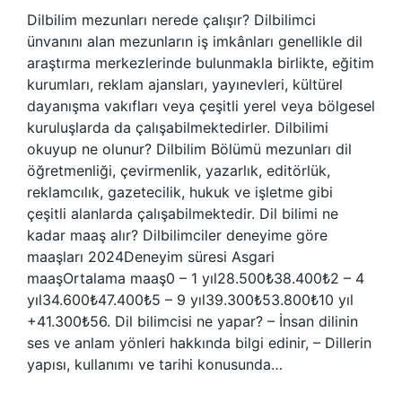
Dilbilim mezunları nerede çalışır? Dilbilimci
ünvanını alan mezunların iş imkânları genellikle dil
araştırma merkezlerinde bulunmakla birlikte, eğitim
kurumları, reklam ajansları, yayınevleri, kültürel
dayanışma vakıfları veya çeşitli yerel veya bölgesel
kuruluşlarda da çalışabilmektedirler. Dilbilimi
okuyup ne olunur? Dilbilim Bölümü mezunları dil
öğretmenliği, çevirmenlik, yazarlık, editörlük,
reklamcılık, gazetecilik, hukuk ve işletme gibi
çeşitli alanlarda çalışabilmektedir. Dil bilimi ne
kadar maaş alır? Dilbilimciler deneyime göre
maaşları 2024Deneyim süresi Asgari
maaşOrtalama maaş0 – 1 yıl28.500₺38.400₺2 – 4
yıl34.600₺47.400₺5 – 9 yıl39.300₺53.800₺10 yıl
+41.300₺56. Dil bilimcisi ne yapar? – İnsan dilinin
ses ve anlam yönleri hakkında bilgi edinir, – Dillerin
yapısı, kullanımı ve tarihi konusunda…