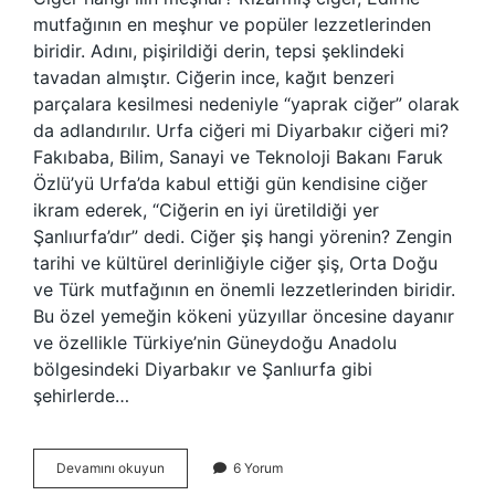
mutfağının en meşhur ve popüler lezzetlerinden
biridir. Adını, pişirildiği derin, tepsi şeklindeki
tavadan almıştır. Ciğerin ince, kağıt benzeri
parçalara kesilmesi nedeniyle “yaprak ciğer” olarak
da adlandırılır. Urfa ciğeri mi Diyarbakır ciğeri mi?
Fakıbaba, Bilim, Sanayi ve Teknoloji Bakanı Faruk
Özlü’yü Urfa’da kabul ettiği gün kendisine ciğer
ikram ederek, “Ciğerin en iyi üretildiği yer
Şanlıurfa’dır” dedi. Ciğer şiş hangi yörenin? Zengin
tarihi ve kültürel derinliğiyle ciğer şiş, Orta Doğu
ve Türk mutfağının en önemli lezzetlerinden biridir.
Bu özel yemeğin kökeni yüzyıllar öncesine dayanır
ve özellikle Türkiye’nin Güneydoğu Anadolu
bölgesindeki Diyarbakır ve Şanlıurfa gibi
şehirlerde…
Ciğer
Devamını okuyun
6 Yorum
Hangi