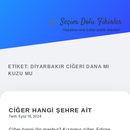
Seçim Dolu Fikirler
menüyü
aç
Hayatına renk katan pratik öneriler!
Anasayfa
Gizlilik Politikası
Yasal Uyarı
ETIKET:
DIYARBAKIR CIĞERI DANA MI
KUZU MU
Hakkımızda
CIĞER HANGI ŞEHRE AIT
Tarih: Eylül 16, 2024
Ciğer hangi ilin meşhur? Kızarmış ciğer, Edirne