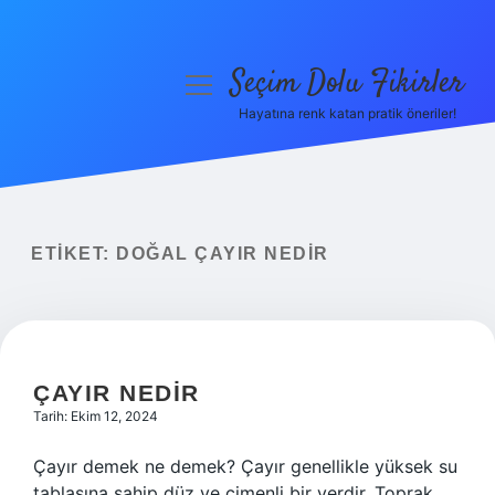
Seçim Dolu Fikirler
menüyü
aç
Hayatına renk katan pratik öneriler!
Anasayfa
Gizlilik Politikası
Yasal Uyarı
ETIKET:
DOĞAL ÇAYIR NEDIR
Hakkımızda
ÇAYIR NEDIR
Tarih: Ekim 12, 2024
Çayır demek ne demek? Çayır genellikle yüksek su
tablasına sahip düz ve çimenli bir yerdir. Toprak