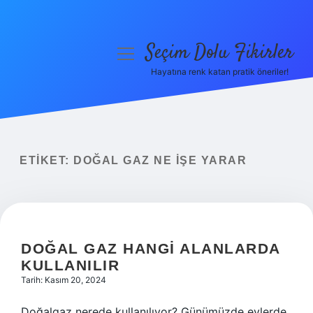
Seçim Dolu Fikirler
menüyü
aç
Hayatına renk katan pratik öneriler!
Anasayfa
Gizlilik Politikası
Yasal Uyarı
ETIKET:
DOĞAL GAZ NE IŞE YARAR
Hakkımızda
DOĞAL GAZ HANGI ALANLARDA
KULLANILIR
Tarih: Kasım 20, 2024
Doğalgaz nerede kullanılıyor? Günümüzde evlerde,