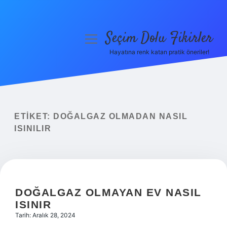
Seçim Dolu Fikirler
menüyü
aç
Hayatına renk katan pratik öneriler!
Anasayfa
Gizlilik Politikası
Yasal Uyarı
ETIKET:
DOĞALGAZ OLMADAN NASIL
ISINILIR
Hakkımızda
DOĞALGAZ OLMAYAN EV NASIL
ISINIR
Tarih: Aralık 28, 2024