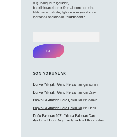
düşündüğünüz içerikleri,
backlinkpanelicomtr@gmail.com
adresine
bildirmeniz halinde, ilgili içerikler yasal süre
içerisinde sitemizden kaldırılacaktır.
Arama
SON YORUMLAR
Dünya Yakışıklı Günü Ne Zaman
için
admin
Dünya Yakışıklı Günü Ne Zaman
için
Dilay
Başka Bir Atmden Para Çekilir Mi
için
admin
Başka Bir Atmden Para Çekilir Mi
için
Denir
Doğu Pakistan 1971 Yılında Pakistan Dan
Ayrılarak Hangi Bağımsızlığını Ilan Etti
için
admin