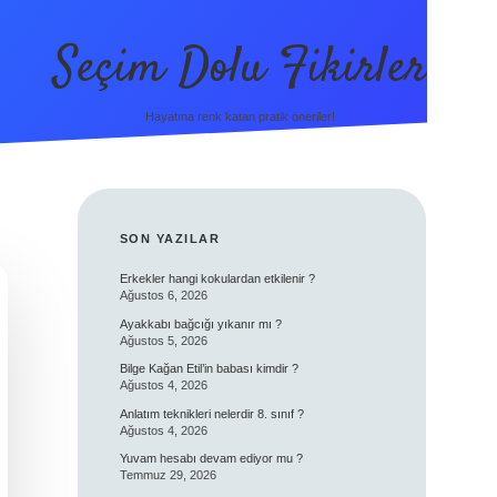
Seçim Dolu Fikirler
Hayatına renk katan pratik öneriler!
SIDEBAR
SON YAZILAR
Erkekler hangi kokulardan etkilenir ?
Ağustos 6, 2026
Ayakkabı bağcığı yıkanır mı ?
Ağustos 5, 2026
Bilge Kağan Etil’in babası kimdir ?
Ağustos 4, 2026
Anlatım teknikleri nelerdir 8. sınıf ?
Ağustos 4, 2026
Yuvam hesabı devam ediyor mu ?
Temmuz 29, 2026