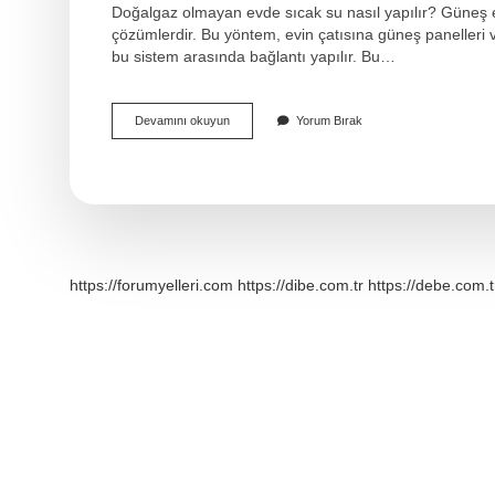
Doğalgaz olmayan evde sıcak su nasıl yapılır? Güneş ener
çözümlerdir. Bu yöntem, evin çatısına güneş panelleri v
bu sistem arasında bağlantı yapılır. Bu…
Doğalgaz
Devamını okuyun
Yorum Bırak
Olmayan
Ev
Nasıl
Isınır
https://forumyelleri.com
https://dibe.com.tr
https://debe.com.t