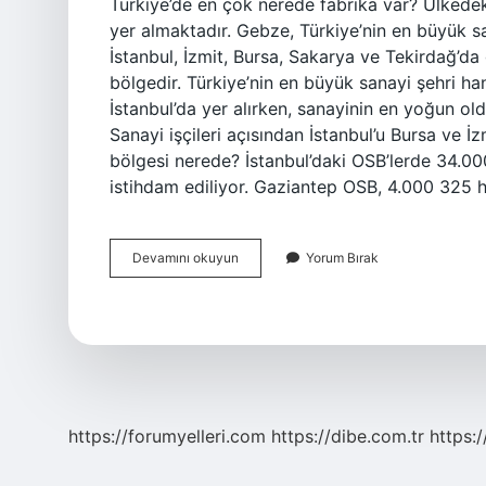
Türkiye’de en çok nerede fabrika var? Ülkede
yer almaktadır. Gebze, Türkiye’nin en büyük s
İstanbul, İzmit, Bursa, Sakarya ve Tekirdağ’da g
bölgedir. Türkiye’nin en büyük sanayi şehri ha
İstanbul’da yer alırken, sanayinin en yoğun old
Sanayi işçileri açısından İstanbul’u Bursa ve İ
bölgesi nerede? İstanbul’daki OSB’lerde 34.00
istihdam ediliyor. Gaziantep OSB, 4.000 325 he
Türkiyede
Devamını okuyun
Yorum Bırak
En
Çok
Fabrika
Hangi
Ilde
https://forumyelleri.com
https://dibe.com.tr
https: