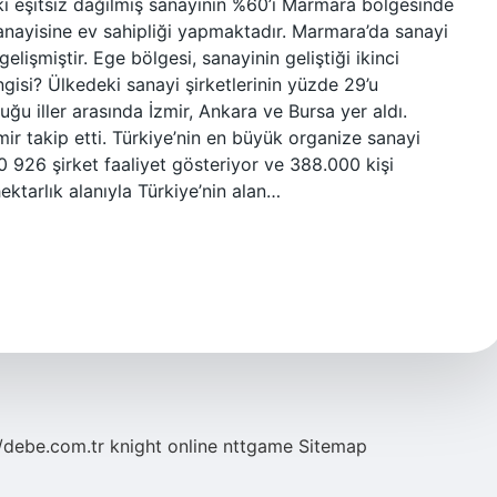
ki eşitsiz dağılmış sanayinin %60’ı Marmara bölgesinde
anayisine ev sahipliği yapmaktadır. Marmara’da sanayi
elişmiştir. Ege bölgesi, sanayinin geliştiği ikinci
ngisi? Ülkedeki sanayi şirketlerinin yüzde 29’u
uğu iller arasında İzmir, Ankara ve Bursa yer aldı.
zmir takip etti. Türkiye’nin en büyük organize sanayi
0 926 şirket faaliyet gösteriyor ve 388.000 kişi
ktarlık alanıyla Türkiye’nin alan…
//debe.com.tr
knight online
nttgame
Sitemap