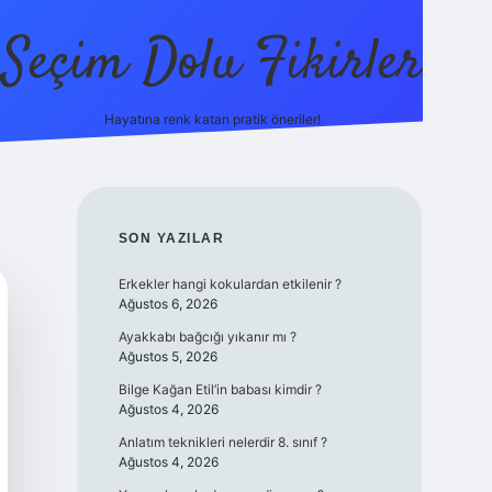
Seçim Dolu Fikirler
Hayatına renk katan pratik öneriler!
piabellacas
SIDEBAR
SON YAZILAR
Erkekler hangi kokulardan etkilenir ?
Ağustos 6, 2026
Ayakkabı bağcığı yıkanır mı ?
Ağustos 5, 2026
Bilge Kağan Etil’in babası kimdir ?
Ağustos 4, 2026
Anlatım teknikleri nelerdir 8. sınıf ?
Ağustos 4, 2026