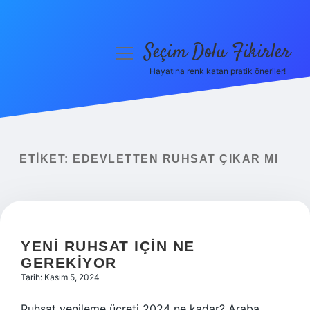
Seçim Dolu Fikirler
menüyü
aç
Hayatına renk katan pratik öneriler!
Anasayfa
Gizlilik Politikası
Yasal Uyarı
ETIKET:
EDEVLETTEN RUHSAT ÇIKAR MI
Hakkımızda
YENI RUHSAT IÇIN NE
GEREKIYOR
Tarih: Kasım 5, 2024
Ruhsat yenileme ücreti 2024 ne kadar? Araba