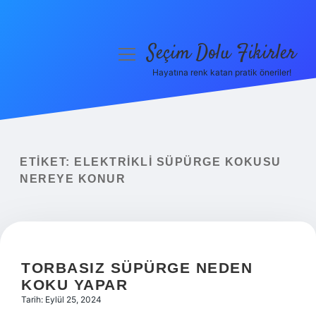
Seçim Dolu Fikirler
menüyü
aç
Hayatına renk katan pratik öneriler!
Anasayfa
Gizlilik Politikası
Yasal Uyarı
ETIKET:
ELEKTRIKLI SÜPÜRGE KOKUSU
NEREYE KONUR
Hakkımızda
TORBASIZ SÜPÜRGE NEDEN
KOKU YAPAR
Tarih: Eylül 25, 2024