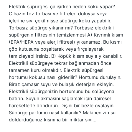
Elektrik süpürgesi çalışırken neden koku yapar?
Cihazın toz torbası ve filtreleri doluysa veya
içlerine sıvı çekilmişse süpürge koku yapabilir.
Torbasız süpürge yıkanır mı? Torbasız elektrikli
süpürgenin filtresinin temizlenmesi A) Kıvrımlı kısım
(EPA/HEPA veya alerji filtresi) yıkanamaz. Bu kısmı
çöp kutusuna boşaltarak veya fırçalayarak
temizleyebilirsiniz. B) Köpük kısım suyla yıkanabilir.
Elektrikli süpürgeye tekrar bağlanmadan önce
tamamen kuru olmalıdır. Elektrik süpürgesi
hortumu kokusu nasıl giderilir? Hortumu durulayın.
Biraz çamaşır suyu ve bulaşık deterjanı ekleyin.
Elektrikli süpürgenizin hortumunu bu solüsyona
batırın. Suyun akmasını sağlamak için dairesel
hareketlerle döndürün. Dışını bir bezle ovalayın.
Süpürge parfümü nasıl kullanılır? Makinenizin su
doldurduğunuz kısmına bir miktar sıvı…