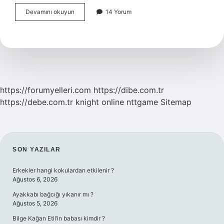
Torbasız
Devamını okuyun
14 Yorum
Süpürge
Neden
Koku
Yapar
https://forumyelleri.com
https://dibe.com.tr
https://debe.com.tr
knight online
nttgame
Sitemap
SIDEBAR
SON YAZILAR
Erkekler hangi kokulardan etkilenir ?
Ağustos 6, 2026
Ayakkabı bağcığı yıkanır mı ?
Ağustos 5, 2026
Bilge Kağan Etil’in babası kimdir ?