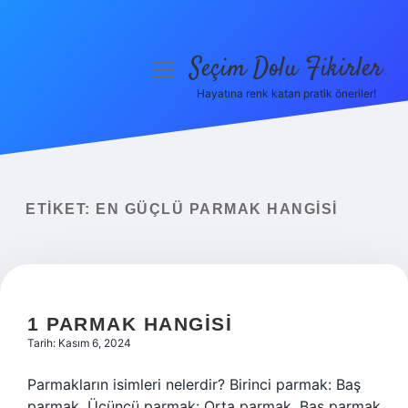
Seçim Dolu Fikirler
menüyü
aç
Hayatına renk katan pratik öneriler!
Anasayfa
Gizlilik Politikası
Yasal Uyarı
ETIKET:
EN GÜÇLÜ PARMAK HANGISI
Hakkımızda
1 PARMAK HANGISI
Tarih: Kasım 6, 2024
Parmakların isimleri nelerdir? Birinci parmak: Baş
parmak. Üçüncü parmak: Orta parmak. Baş parmak