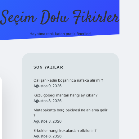
Seçim Dolu Fikirler
Hayatına renk katan pratik öneriler!
piabellacasino
SIDEBAR
SON YAZILAR
Çalışan kadın boşanınca nafaka alır mı ?
Ağustos 9, 2026
Kuzu göbeği mantarı hangi ay çıkar ?
Ağustos 8, 2026
Mutabakatta borç bakiyesi ne anlama gelir
?
Ağustos 8, 2026
Erkekler hangi kokulardan etkilenir ?
Ağustos 6, 2026