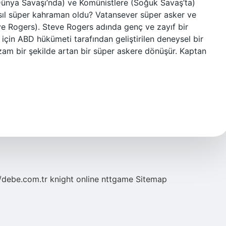
. Dünya Savaşı’nda) ve Komünistlere (Soğuk Savaş’ta)
sıl süper kahraman oldu? Vatansever süper asker ve
ve Rogers). Steve Rogers adında genç ve zayıf bir
için ABD hükümeti tarafından geliştirilen deneysel bir
zam bir şekilde artan bir süper askere dönüşür. Kaptan
//debe.com.tr
knight online
nttgame
Sitemap