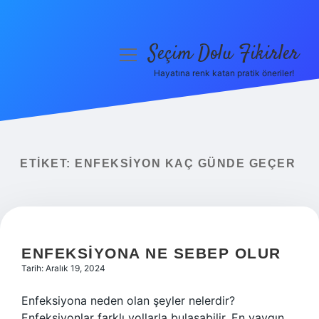
Seçim Dolu Fikirler
menüyü
aç
Hayatına renk katan pratik öneriler!
Anasayfa
Gizlilik Politikası
Yasal Uyarı
ETIKET:
ENFEKSIYON KAÇ GÜNDE GEÇER
Hakkımızda
ENFEKSIYONA NE SEBEP OLUR
Tarih: Aralık 19, 2024
Enfeksiyona neden olan şeyler nelerdir?
Enfeksiyonlar farklı yollarla bulaşabilir. En yaygın