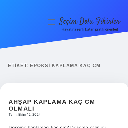
Seçim Dolu Fikirler
menüyü
aç
Hayatına renk katan pratik öneriler!
Anasayfa
Gizlilik Politikası
Yasal Uyarı
ETIKET:
EPOKSI KAPLAMA KAÇ CM
Hakkımızda
AHŞAP KAPLAMA KAÇ CM
OLMALI
Tarih: Ekim 12, 2024
Döşeme kaplaması kaç cm? Döşeme kalınlığı