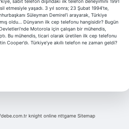
kiye, sabit telefon dışındaki ilk telefon deneyimini 1991
msil etmesiyle yaşadı. 3 yıl sonra; 23 Şubat 1994’te,
hurbaşkanı Süleyman Demirel’i arayarak, Türkiye
pmış oldu… Dünyanın ilk cep telefonu hangisidir? Bugün
Devletleri’nde Motorola için çalışan bir mühendis,
aptı. Bu mühendis, ticari olarak üretilen ilk cep telefonu
n Cooper’dı. Türkiye’ye akıllı telefon ne zaman geldi?
//debe.com.tr
knight online
nttgame
Sitemap