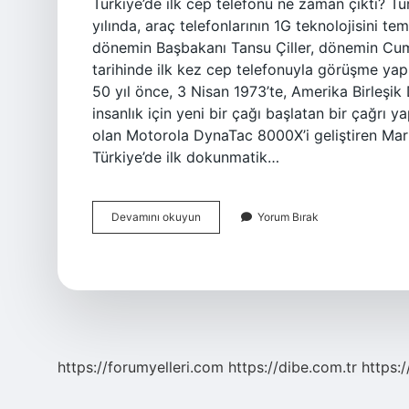
Türkiye’de ilk cep telefonu ne zaman çıktı? Tür
yılında, araç telefonlarının 1G teknolojisini te
dönemin Başbakanı Tansu Çiller, dönemin Cum
tarihinde ilk kez cep telefonuyla görüşme ya
50 yıl önce, 3 Nisan 1973’te, Amerika Birleşik 
insanlık için yeni bir çağı başlatan bir çağrı y
olan Motorola DynaTac 8000X’i geliştiren Marti
Türkiye’de ilk dokunmatik…
Dünyada
Devamını okuyun
Yorum Bırak
Ilk
Cep
Telefonu
Ne
Zaman
Çıktı
https://forumyelleri.com
https://dibe.com.tr
https: