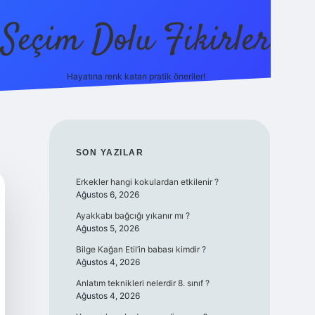
Seçim Dolu Fikirler
Hayatına renk katan pratik öneriler!
piabellacasino
SIDEBAR
SON YAZILAR
Erkekler hangi kokulardan etkilenir ?
Ağustos 6, 2026
Ayakkabı bağcığı yıkanır mı ?
Ağustos 5, 2026
Bilge Kağan Etil’in babası kimdir ?
Ağustos 4, 2026
Anlatım teknikleri nelerdir 8. sınıf ?
Ağustos 4, 2026