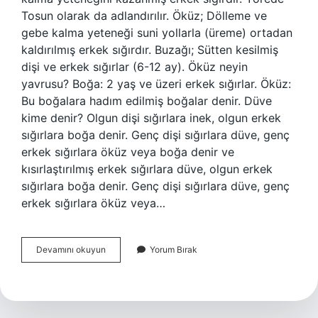
Tosun olarak da adlandırılır. Öküz; Dölleme ve
gebe kalma yeteneği suni yollarla (üreme) ortadan
kaldırılmış erkek sığırdır. Buzağı; Sütten kesilmiş
dişi ve erkek sığırlar (6-12 ay). Öküz neyin
yavrusu? Boğa: 2 yaş ve üzeri erkek sığırlar. Öküz:
Bu boğalara hadım edilmiş boğalar denir. Düve
kime denir? Olgun dişi sığırlara inek, olgun erkek
sığırlara boğa denir. Genç dişi sığırlara düve, genç
erkek sığırlara öküz veya boğa denir ve
kısırlaştırılmış erkek sığırlara düve, olgun erkek
sığırlara boğa denir. Genç dişi sığırlara düve, genç
erkek sığırlara öküz veya…
Yavru
Devamını okuyun
Yorum Bırak
Boğaya
Ne
Denir