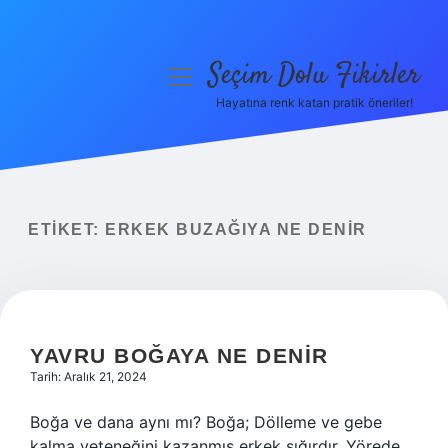
Seçim Dolu Fikirler
menüyü
aç
Hayatına renk katan pratik öneriler!
Anasayfa
Gizlilik Politikası
Yasal Uyarı
ETIKET:
ERKEK BUZAĞIYA NE DENIR
Hakkımızda
YAVRU BOĞAYA NE DENIR
Tarih: Aralık 21, 2024
Boğa ve dana aynı mı? Boğa; Dölleme ve gebe
kalma yeteneğini kazanmış erkek sığırdır. Yörede