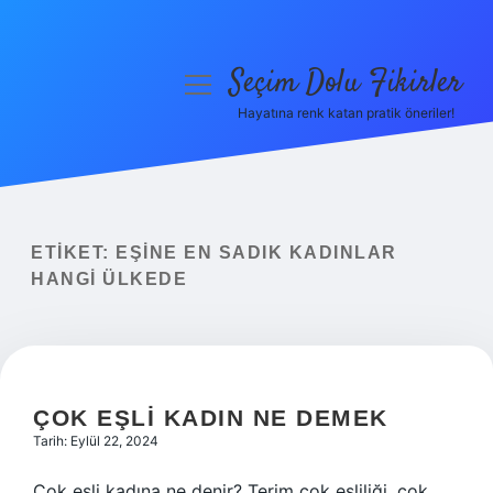
Seçim Dolu Fikirler
menüyü
aç
Hayatına renk katan pratik öneriler!
Anasayfa
Gizlilik Politikası
Yasal Uyarı
ETIKET:
EŞINE EN SADIK KADINLAR
HANGI ÜLKEDE
Hakkımızda
ÇOK EŞLI KADIN NE DEMEK
Tarih: Eylül 22, 2024
Çok eşli kadına ne denir? Terim çok eşliliği, çok