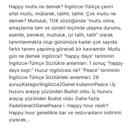
Happy mutlu ne demek? İngilizce-Türkçe çeviri
sıfat mutlu, mübarek, talihli, talihli. Çok mutlu ne
demek? Mutluluk, TDK sözlüğünde “mutlu olma,
amaçlarına tam ve sürekli biçimde ulaşma durumu,
esenlik, bereket, mutluluk, iyi talih, talih” olarak
tanımlanmakta olup günümüze kadar çok sayıda
farklı tanımı yapılmış göreceli bir kavramdır. Mutlu
gün ne demek ingilizce? “happy days” teriminin
İngilizce-Türkçe Sözlükte anlamları: 1 sonuç “happy
days expr.” Huzur ingilizcesi ne? “Peace” teriminin
İngilizce-Türkçe Sözlükteki anlamları: 29
sonuçKategoriİngilizce2Genel kullanımPeace i.İç
huzuru arayışı yüzünden Budist oldu. İç huzuru
arayışı yüzünden Budist oldu. Daha fazla
ifadeGenel3GenelPeace i. Happy hour nedir?
Happy hour genellikle bar ve restoranların indirimli
yiyecek…