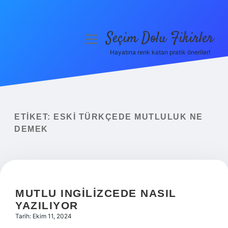
Seçim Dolu Fikirler
menüyü
aç
Hayatına renk katan pratik öneriler!
Anasayfa
Gizlilik Politikası
Yasal Uyarı
ETIKET:
ESKI TÜRKÇEDE MUTLULUK NE
DEMEK
Hakkımızda
MUTLU INGILIZCEDE NASIL
YAZILIYOR
Tarih: Ekim 11, 2024