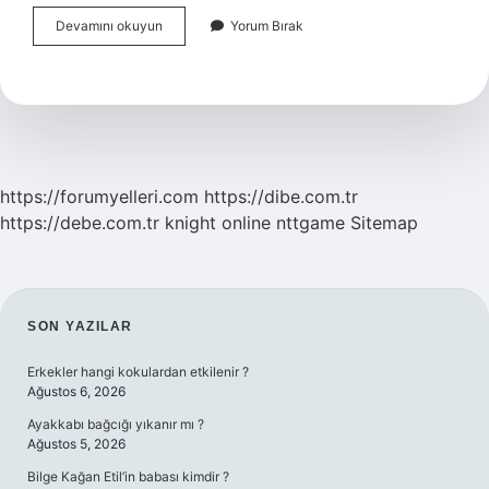
Mutlu
Devamını okuyun
Yorum Bırak
Ingilizcede
Nasıl
Yazılıyor
https://forumyelleri.com
https://dibe.com.tr
https://debe.com.tr
knight online
nttgame
Sitemap
SIDEBAR
SON YAZILAR
Erkekler hangi kokulardan etkilenir ?
Ağustos 6, 2026
Ayakkabı bağcığı yıkanır mı ?
Ağustos 5, 2026
Bilge Kağan Etil’in babası kimdir ?