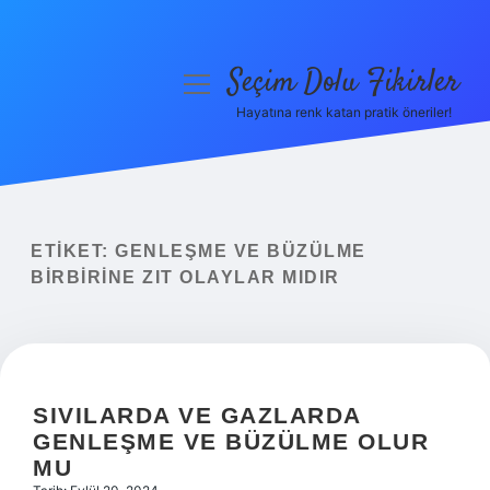
Seçim Dolu Fikirler
menüyü
aç
Hayatına renk katan pratik öneriler!
Anasayfa
Gizlilik Politikası
Yasal Uyarı
ETIKET:
GENLEŞME VE BÜZÜLME
BIRBIRINE ZIT OLAYLAR MIDIR
Hakkımızda
SIVILARDA VE GAZLARDA
GENLEŞME VE BÜZÜLME OLUR
MU