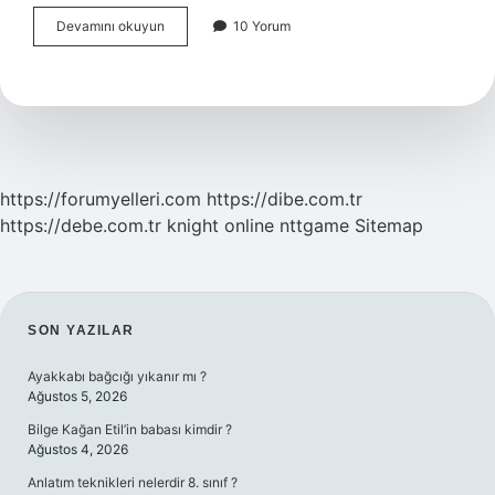
Sıvılarda
Devamını okuyun
10 Yorum
Ve
Gazlarda
Genleşme
Ve
Büzülme
Olur
Mu
https://forumyelleri.com
https://dibe.com.tr
https://debe.com.tr
knight online
nttgame
Sitemap
SIDEBAR
SON YAZILAR
Ayakkabı bağcığı yıkanır mı ?
Ağustos 5, 2026
Bilge Kağan Etil’in babası kimdir ?
Ağustos 4, 2026
Anlatım teknikleri nelerdir 8. sınıf ?