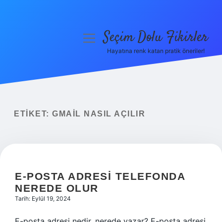
Seçim Dolu Fikirler
menüyü
aç
Hayatına renk katan pratik öneriler!
Anasayfa
Gizlilik Politikası
Yasal Uyarı
ETIKET:
GMAIL NASIL AÇILIR
Hakkımızda
E-POSTA ADRESI TELEFONDA
NEREDE OLUR
Tarih: Eylül 19, 2024
E-posta adresi nedir, nerede yazar? E-posta adresi