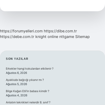
Adresi
Telefonda
Nerede
Olur
https://forumyelleri.com
https://dibe.com.tr
https://debe.com.tr
knight online
nttgame
Sitemap
SIDEBAR
SON YAZILAR
Erkekler hangi kokulardan etkilenir ?
Ağustos 6, 2026
Ayakkabı bağcığı yıkanır mı ?
Ağustos 5, 2026
Bilge Kağan Etil’in babası kimdir ?
Ağustos 4, 2026
Anlatım teknikleri nelerdir 8. sınıf ?