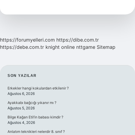
Kullanılan
Arama
Motoru
Hangisi
https://forumyelleri.com
https://dibe.com.tr
https://debe.com.tr
knight online
nttgame
Sitemap
SIDEBAR
SON YAZILAR
Erkekler hangi kokulardan etkilenir ?
Ağustos 6, 2026
Ayakkabı bağcığı yıkanır mı ?
Ağustos 5, 2026
Bilge Kağan Etil’in babası kimdir ?
Ağustos 4, 2026
Anlatım teknikleri nelerdir 8. sınıf ?