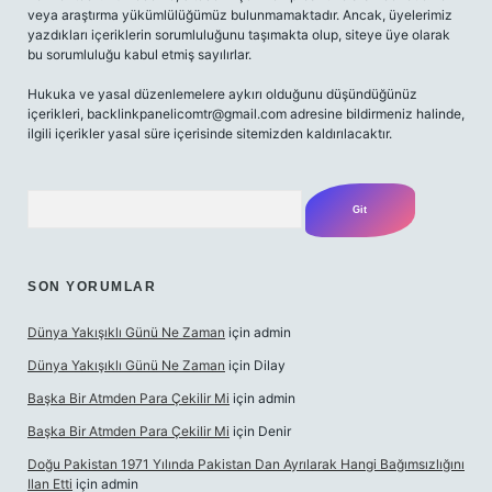
veya araştırma yükümlülüğümüz bulunmamaktadır. Ancak, üyelerimiz
yazdıkları içeriklerin sorumluluğunu taşımakta olup, siteye üye olarak
bu sorumluluğu kabul etmiş sayılırlar.
Hukuka ve yasal düzenlemelere aykırı olduğunu düşündüğünüz
içerikleri,
backlinkpanelicomtr@gmail.com
adresine bildirmeniz halinde,
ilgili içerikler yasal süre içerisinde sitemizden kaldırılacaktır.
Arama
SON YORUMLAR
Dünya Yakışıklı Günü Ne Zaman
için
admin
Dünya Yakışıklı Günü Ne Zaman
için
Dilay
Başka Bir Atmden Para Çekilir Mi
için
admin
Başka Bir Atmden Para Çekilir Mi
için
Denir
Doğu Pakistan 1971 Yılında Pakistan Dan Ayrılarak Hangi Bağımsızlığını
Ilan Etti
için
admin