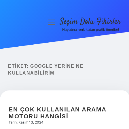
Seçim Dolu Fikirler
menüyü
aç
Hayatına renk katan pratik öneriler!
Anasayfa
Gizlilik Politikası
Yasal Uyarı
ETIKET:
GOOGLE YERINE NE
KULLANABILIRIM
Hakkımızda
EN ÇOK KULLANILAN ARAMA
MOTORU HANGISI
Tarih: Kasım 13, 2024