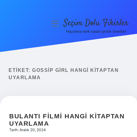
Seçim Dolu Fikirler
menüyü
aç
Hayatına renk katan pratik öneriler!
Anasayfa
Gizlilik Politikası
Yasal Uyarı
ETIKET:
GOSSIP GIRL HANGI KITAPTAN
UYARLAMA
Hakkımızda
BULANTI FILMI HANGI KITAPTAN
UYARLAMA
Tarih: Aralık 20, 2024