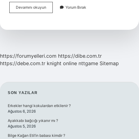
Bulantı
Devamını okuyun
Yorum Bırak
Filmi
Hangi
Kitaptan
Uyarlama
https://forumyelleri.com
https://dibe.com.tr
https://debe.com.tr
knight online
nttgame
Sitemap
SIDEBAR
SON YAZILAR
Erkekler hangi kokulardan etkilenir ?
Ağustos 6, 2026
Ayakkabı bağcığı yıkanır mı ?
Ağustos 5, 2026
Bilge Kağan Etil’in babası kimdir ?